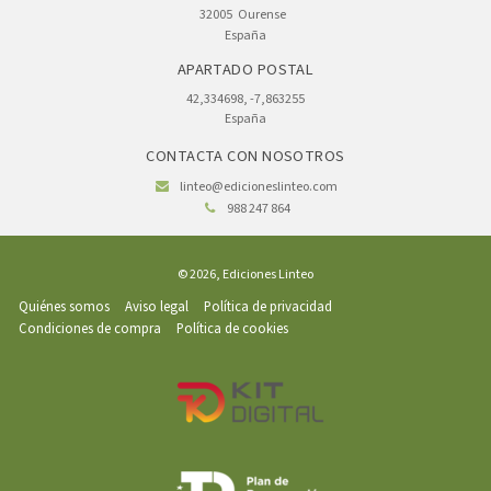
32005
Ourense
España
APARTADO POSTAL
42,334698, -7,863255
España
CONTACTA CON NOSOTROS
linteo@edicioneslinteo.com
988 247 864
© 2026, Ediciones Linteo
Quiénes somos
Aviso legal
Política de privacidad
Condiciones de compra
Política de cookies