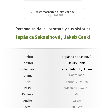
Descargar portada (alta calidad)
jpg ~ 244.3 kB
Personajes de la literatura y sus historias
tepánka Sekaninová
,
Jakub Cenkl
Escritor
tepánka Sekaninová
Escritor
Jakub Cenkl
Colección
Linteo Infantil y Juvenil
Castellano
Idioma
EAN
9788412974225
ISBN
978-84-129742-2-5
Páginas
64
Ancho
22 cm
Alto
28,5 cm