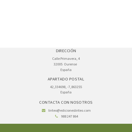
DIRECCIÓN
Calle Primavera, 4
32005
Ourense
España
APARTADO POSTAL
42,334698, -7,863255
España
CONTACTA CON NOSOTROS
linteo@edicioneslinteo.com
988 247 864